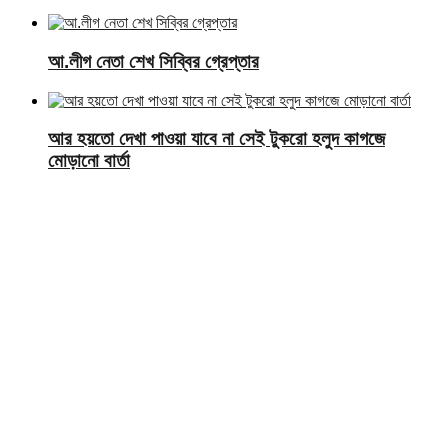
আ.লীগ নেতা শেখ সিব্বির গ্রেপ্তার
আর হয়তো দেখা পাওয়া যাবে না সেই টুকরো হলুদ কাগজে
মোড়ানো বার্তা
সারাদেশ বিভাগের আরো খবর
প্রেমঘটিত বিরোধে ঝিনাইগাতীতে দুই গ্রুপের সংঘর্ষ: আহত ৩,
জিজ্ঞাসাবাদের জন্য আটক ২
নাটোরে ঔষধি গ্রামে অবৈধ পুকুর খননে অভিযান: ভ্রাম্যমাণ আদালতে
ব্যাটারি ও যন্ত্রপাতি জব্দ