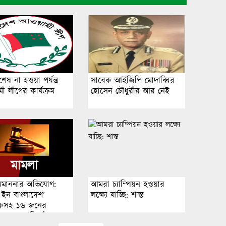
গাইবান্ধায় নদীতে নিখোঁজ
প্রবাসীর মরদেহ উদ্ধার
সিগারেট ধরাতে দিয়াশলাই জ্বালাতেই
শেষ না হওয়া পর্যন্ত
সাবেক আইজিপি মোদাব্বির
বিস্ফোরণ, একই পরিবারের ৩ জন দগ্ধ
 লীগের কার্যক্রম
হোসেন চৌধুরীর আর নেই
মাদারীপুরে ডায়রিয়া রোগীর চাপ, ভর্তি
প্রায় দ্বিগুণ
‘শেখ হাসিনা দেশে ফিরলে বরণ করে
অবমাননার অভিযোগ:
আমরা চ্যাম্পিয়ন হওয়ার
নিব ফাঁসির কাষ্ঠে নেওয়ার জন্য’
 ইন বাংলাদেশ’
লক্ষ্যে যাচ্ছি: শান্ত
শকসহ ১৬ জনের
ে তদন্তের নির্দেশ
জামায়াত আমিরের নেতৃত্বে সচিবালয়ে