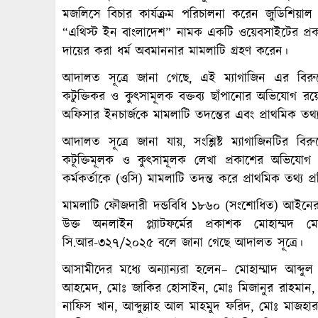
মজলিসে বিচার কার্যক্রম পরিচালনা করেন জুডিশিয়াল ও
“এথিস্ট ইন বাংলাদেশ” নামক একটি ওয়েবসাইটের প্রক
দায়ের করা ধর্ম অবমাননার মামলাটি গ্রহণ করেন।
আদালত সূত্রে জানা গেছে, এই ম্যাগাজিন এর বিরুদ্
কটুক্তিকর ও কুৎসামূলক বক্তব্য ছাঁপানোর অভিযোগ রয়েছে।
অফিসার ইনচার্জকে মামলাটি তদন্তের এবং প্রাথমিক তথ্য
আদালত সূত্রে জানা যায়, সংশ্লিষ্ট ম্যাগাজিনটির বির
কটূক্তিমূলক ও কুৎসামূলক লেখা প্রকাশের অভিযোগ রয়
কর্মকর্তাকে (ওসি) মামলাটি তদন্ত করে প্রাথমিক তথ্য প্
মামলাটি ফৌজদারী দন্ডবিধি ১৮৬০ (সংশোধিত) আইনের 
উক্ত অনলাইন প্ল্যাটফর্মের প্রকাশক মোহাম্
সি.আর-৩২৭/২০২৫ বলে জানা গেছে আদালত সূত্রে।
আসামীদের মধ্যে অন্যান্যরা হলেন– মোহাম্মাদ আব্দু
আহমেদ, মোঃ জাকির হোসাইন, মোঃ মিজানুর রাহমান, ম
নাফিস খান, আব্দুল্লাহ আল মাহমুদ ফরিদ, মোঃ মাজহার