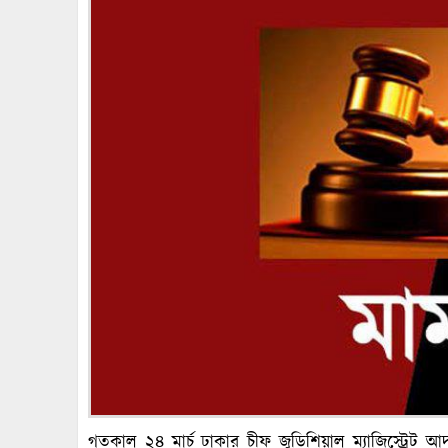
গতকাল ২৪ মার্চ ঢাকার চীফ জুডিশিয়াল ম্যাজিস্ট্র