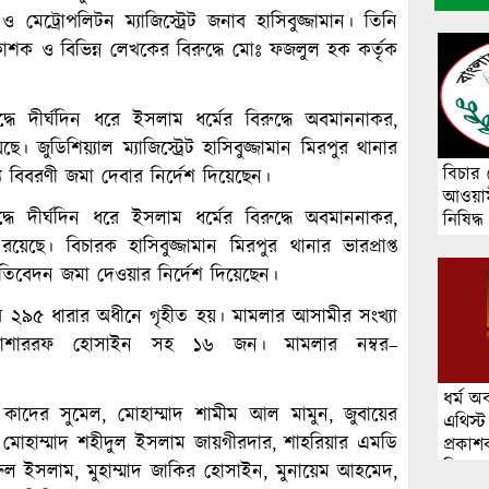
 মেট্রোপলিটন ম্যাজিস্ট্রেট জনাব হাসিবুজ্জামান। তিনি
াশক ও বিভিন্ন লেখকের বিরুদ্ধে মোঃ ফজলুল হক কর্তৃক
ধে দীর্ঘদিন ধরে ইসলাম ধর্মের বিরুদ্ধে অবমাননাকর,
 জুডিশিয়্যাল ম্যাজিস্ট্রেট হাসিবুজ্জামান মিরপুর থানার
বিচার 
 বিবরণী জমা দেবার নির্দেশ দিয়েছেন।
আওয়ামী
ুদ্ধে দীর্ঘদিন ধরে ইসলাম ধর্মের বিরুদ্ধে অবমাননাকর,
নিষিদ্ধ
েছে। বিচারক হাসিবুজ্জামান মিরপুর থানার ভারপ্রাপ্ত
রতিবেদন জমা দেওয়ার নির্দেশ দিয়েছেন।
২৯৫ ধারার অধীনে গৃহীত হয়। মামলার আসামীর সংখ্যা
মদ মোশাররফ হোসাইন সহ ১৬ জন। মামলার নম্বর–
ধর্ম 
ল কাদের সুমেল, মোহাম্মাদ শামীম আল মামুন, জুবায়ের
এথিস্ট
োহাম্মাদ শহীদুল ইসলাম জায়গীরদার, শাহরিয়ার এমডি
প্রকা
বিরুদ্ধ
ুল ইসলাম, মুহাম্মাদ জাকির হোসাইন, মুনায়েম আহমেদ,