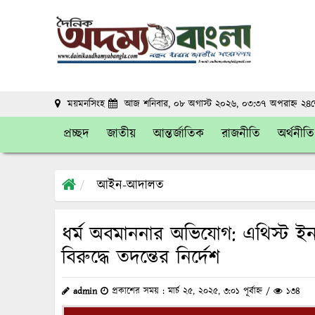
ময়মনসিংহ
আজ শনিবার, ০৮ অগাস্ট ২০২৬, ০৩:৩৭ অপরাহ্ন
২৪শে
প্রচ্ছদ
জাতীয়
আন্তর্জাতিক
রাজনীতি
অর্থনীতি
আইন-আদালত
ধর্ম অবমাননার অভিযোগ: এথিস্ট ই
বিরুদ্ধে তদন্তের নির্দেশ
admin
প্রকাশের সময় : মার্চ ২৫, ২০২৫, ৩:০১ পূর্বাহ্ন /
১৩৪