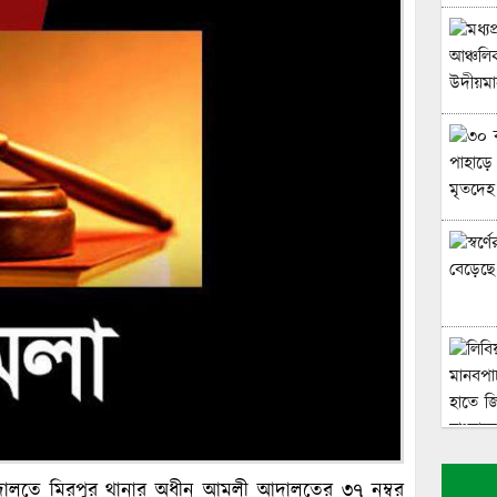
েট আদালতে মিরপুর থানার অধীন আমলী আদালতের ৩৭ নম্বর