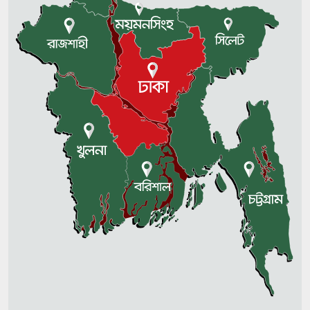
উখিয়া আশ্রয়শিবিরে বিদ্যুৎস্পৃষ্টে
শ্রমিকের মৃত্যু
টেকনাফে ৫ লাখ টাকা মুক্তিপণ দিয়ে
ফিরলেন অপহৃত দর্জি