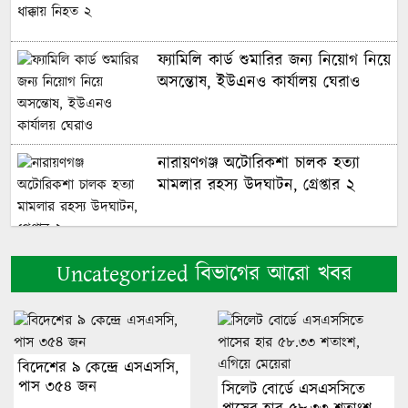
ফ্যামিলি কার্ড শুমারির জন্য নিয়োগ নিয়ে
অসন্তোষ, ইউএনও কার্যালয় ঘেরাও
নারায়ণগঞ্জ অটোরিকশা চালক হত্যা
মামলার রহস্য উদঘাটন, গ্রেপ্তার ২
টাকায় মিলবে বিদেশ ভ্রমণ প্যাকেজ
Uncategorized বিভাগের আরো খবর
নতুন রাষ্ট্রপতির শপথ অনুষ্ঠান
পরিচালনায় ৬ কমিটি
বিদেশের ৯ কেন্দ্রে এসএসসি,
পাস ৩৫৪ জন
সিলেট বোর্ডে এসএসসিতে