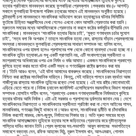
গাজীপুরে দৈনিক প্রতিদিনের কাগজের স্টাফ রিপোর্টার আসাদুজ্জামান তুহিনকে কুপিয়ে
হত্যার প্রতিবাদে মানববন্ধন করেছে ফুলবাড়িয়া প্রেসক্লাব ।শুক্রবার বার (৮ আগস্ট)
সকালে ফুলবাড়িয়া উপজেলা পরিষদ চত্বরের সামনে এই মানববন্ধন অনুষ্ঠিত হয়েছে।
ঘন্টাব্যাপী চলা মানববন্ধনে সাংবাদিকরা অভিযোগ করেন হত্যাকন্ডের ঘটনার সিসিটিভি
ফুটেজে চিহ্নিত সন্ত্রাসীদের দেখা গেলেও এখনো কোন আসামি গ্রেফতার করা হয়নি।
দ্রুততম সময়ের মধ্যে আসামিদেরকে গ্রেফতার না করলে কঠোর কর্মসূচির হুঁশিয়ারি দেন
সাংবাদিকরা। মানববন্ধনে ‘সাংবাদিক হত্যার বিচার চাই’, ‘মুক্ত গণমাধ্যম চর্চার সুযোগ
চাই’, ‘সত্য বলা কি অপরাধ ? তাহলে সাংবাদিক হত্যা কেন, রাস্তায় দাঁড়ান প্রেসক্লাবের
সদস্যরা।মানববন্ধনে ফুলবাড়িয়া প্রেসক্লাবের সাধারণ সম্পাদক আ: হালিম বলেন,
সাংবাদিকদের ওপর হামলা হলেও প্রশাসনের পক্ষ থেকে কোনো ব্যবস্থা নেওয়া হচ্ছে না।
সাংবাদিক তুহিন হত্যাকাণ্ড শুধু একটি প্রাণহানি নয়, এটি সংবাদপত্রের স্বাধীনতা ও
মতপ্রকাশের অধিকারের ওপর এক নির্মম ও বর্বর আঘাত। একজন সাংবাদিককে প্রকাশ্যে
কুপিয়ে হত্যা করার মতো ঘটনা একটি সভ্য ও গণতান্ত্রিক রাষ্ট্রে কল্পনাও করা যায়
না।’তিনি আরও বলেন, ‘এই ঘটনা আমাদের বাকরুদ্ধ করেছে। সাংবাদিকদের নিরাপত্তা
নিশ্চিত করা রাষ্ট্রের সাংবিধানিক দায়িত্ব। কিন্তু, সেই দায়িত্ব পালনে চরম ব্যর্থতা আজ
গাজীপুরের রাস্তায় সাংবাদিক তুহিনের রক্তে লেখা হয়েছে। এই দায় রাষ্ট্র কোনোভাবেই
এড়িয়ে যেতে পারে না।নিউজ চ্যানেল জার্নালিস্ট এসোসিয়েশন ময়মনসিংহ বিভাগ সাধারন
সম্পাদক হোসাইন শাহীদ বলেন, ‘প্রকাশ্যে একজন গণমাধ্যমকর্মীকে নির্মমভাবে কুপিয়ে
হত্যার ঘটনায় আমি নির্বাক। এটা এই সরকার ও প্রশাসনের দুর্বলতার জানান দেয়। দেশে
সাংবাদিকদের নিরাপত্তা ও সাংবাদিকতার স্বাধীনতা প্রতিষ্ঠা করা না গেলে আইনের শাসন,
মানবাধিকার, গণতন্ত্র কিছুই থাকবে না।আরও বলেন, সাংবাদিকরা দুর্নীতি বা চাঁদাবাজির
নিউজ করলেই মারধর, জেল-জুলুম, নির্যাতনের শিকার হয়। অতি দ্রুত সময়ের মধ্যে
সাংবাদিক আসাদুজ্জামান তুহিনকে হত্যার সঙ্গে জড়িতদের গ্রেফতার করে দৃষ্টান্তমূলক
শাস্তির দাবিও জানান তিনি।প্রেস ক্লাবের সহ-সভাপতি আবুল কালামের সভাপতিত্বে
সমাবেশে বক্তব্য দেন, রফিক আহমেদ মিঠু, নূরুল ইসলাম খান, আলএমরান, গোলাম