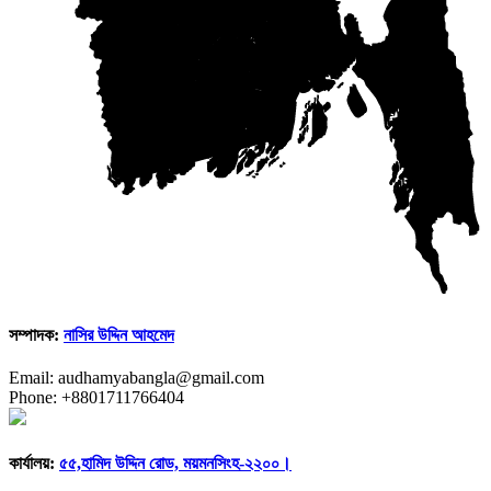
সম্পাদক:
নাসির উদ্দিন আহমেদ
Email: audhamyabangla@gmail.com
Phone: +8801711766404
কার্যালয়:
৫৫,হামিদ উদ্দিন রোড, ময়মনসিংহ-২২০০।