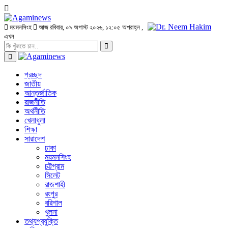
ময়মনসিংহ
আজ রবিবার, ০৯ অগাস্ট ২০২৬, ১২:০৫ অপরাহ্ন
,
এখন
প্রচ্ছদ
জাতীয়
আন্তর্জাতিক
রাজনীতি
অর্থনীতি
খেলাধুলা
শিক্ষা
সারাদেশ
ঢাকা
ময়মনসিংহ
চট্টগ্রাম
সিলেট
রাজশাহী
রংপুর
বরিশাল
খুলনা
তথ্যপ্রযুক্তি