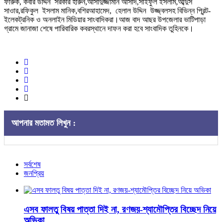
ফারুক, কবীর উদ্দিন সরকার হারুন,আসাদুজ্জামান আসাদ,সাইফুল ইসলাম,আব্দুস
সাওার,রফিকুল ইসলাম মানিক,বশিরআহামেদ, হেলাল উদ্দিন উজ্জ্বলসহ বিভিন্ন প্রিন্ট-
ইলেকট্রনিক ও অনলাইন মিডিয়ার সাংবাদিকরা।আজ বাদ আছর উপজেলার ভাটিপাড়া
গ্রামে জানাজা শেষে পারিবারিক কবরস্থানে দাফন করা হবে সাংবাদিক তুহিনকে।
আপনার মতামত লিখুন :
সর্বশেষ
জনপ্রিয়
এসব ফালতু বিষয় পাত্তা দিই না, রণজয়-শ্যামৌপ্তির বিচ্ছেদ নিয়ে
অভিকা