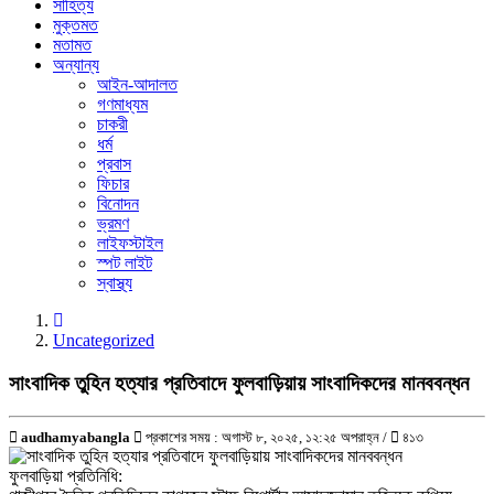
সাহিত্য
মুক্তমত
মতামত
অন্যান্য
আইন-আদালত
গণমাধ্যম
চাকরী
ধর্ম
প্রবাস
ফিচার
বিনোদন
ভ্রমণ
লাইফস্টাইল
স্পট লাইট
স্বাস্থ্য
Uncategorized
সাংবাদিক তুহিন হত্যার প্রতিবাদে ফুলবাড়িয়ায় সাংবাদিকদের মানববন্ধন
audhamyabangla
প্রকাশের সময় : অগাস্ট ৮, ২০২৫, ১২:২৫ অপরাহ্ন /
৪১৩
ফুলবাড়িয়া প্রতিনিধি: