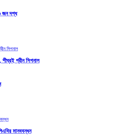
৩ জন দগ্ধ
, শীঘ্রই গ্রীন সিগনাল
ন
িএবির মানববন্ধন