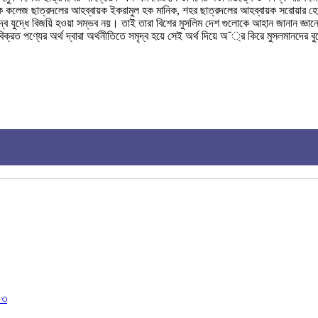
েক কলেজ ছাত্রদলের আহব্বায়ক ইকরামুল হক মানিক, শহর ছাত্রদলের আহব্বায়ক সরোয়ার হো
রুদ্বে যুদ্ধে বিজয়ি হওয়া সম্ভব নয়। তাই তারা বিশের মুসলিম দেশ গুলোকে আহান জানান জ্ঞ
ত পণ্যের অর্থ দ্বারা অর্থনীতিতে সমৃদ্ব হয়ে সেই অর্থ দিয়ে অ¯্র কিরে মুসলমানদের বুক