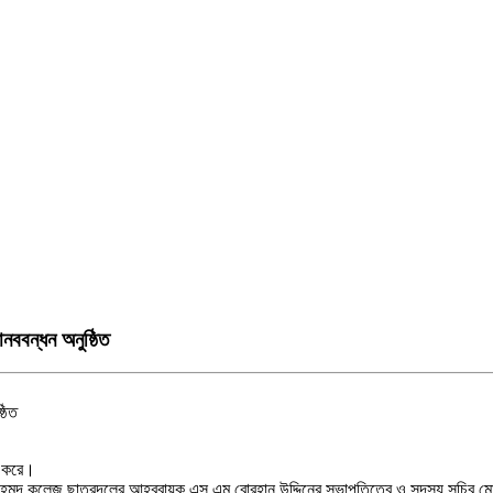
নববন্ধন অনুষ্ঠিত
ন করে।
াহমুদ কলেজ ছাত্রদলের আহব্বায়ক এস এম বোরহান উদ্দিনের সভাপতিত্বে ও সদস্য সচিব মোঃ