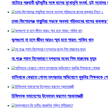
নাটোরে গরুবাহী ভুটভুটির সঙ্গে বাসের মুখোমুখি সংঘর্ষ, দুই সহোদ
ঢাকা-কিশোরগঞ্জ পাকুন্দিয়া সড়কে অনন্যা পরিবহনের বাসের ধাক্কায়
ভুলগুলো না হলে জীবন আরও স্মুথ হতে পারত: শাকিব খান
না.গঞ্জে গ্যাস বিস্ফোরণে দগ্ধদের মধ্যে শিশু মারুফের মৃত্যু
হাসিনাকে ফেরাতে গোপন তৎপরতার অভিযোগে খুকৃবির শিক্ষককে 
চিকিৎসক সমাবেশের উদ্বোধন করলেন প্রধানমন্ত্রী