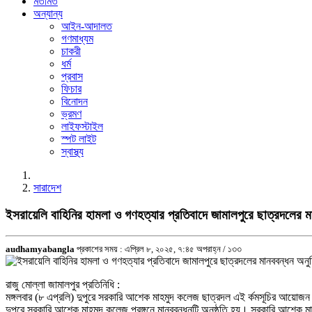
মতামত
অন্যান্য
আইন-আদালত
গণমাধ্যম
চাকরী
ধর্ম
প্রবাস
ফিচার
বিনোদন
ভ্রমণ
লাইফস্টাইল
স্পট লাইট
স্বাস্থ্য
সারাদেশ
ইসরায়েলি বাহিনির হামলা ও গণহত্যার প্রতিবাদে জামালপুরে ছাত্রদলের মা
audhamyabangla
প্রকাশের সময় : এপ্রিল ৮, ২০২৫, ৭:৪৫ অপরাহ্ন /
১৩৩
রাজু মোল্লা জামালপুর প্রতিনিধি :
মঙ্গলবার (৮ এপ্রলি) দুপুরে সরকারি আশেক মাহমুদ কলেজ ছাত্রদল এই র্কমসূচির আয়োজ
দুপুরে সরকারি আশেক মাহমুদ কলেজ প্রঙ্গনে মানববন্ধনটি অনুষ্ঠতি হয়। সরকারি আশেক ম