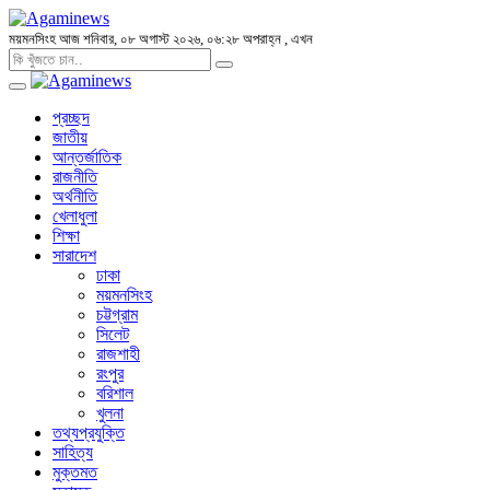
ময়মনসিংহ
আজ শনিবার, ০৮ অগাস্ট ২০২৬, ০৬:২৮ অপরাহ্ন
, এখন
প্রচ্ছদ
জাতীয়
আন্তর্জাতিক
রাজনীতি
অর্থনীতি
খেলাধুলা
শিক্ষা
সারাদেশ
ঢাকা
ময়মনসিংহ
চট্টগ্রাম
সিলেট
রাজশাহী
রংপুর
বরিশাল
খুলনা
তথ্যপ্রযুক্তি
সাহিত্য
মুক্তমত