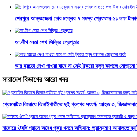
শেরপুরে আন্তঃজেলা চোর চক্রের ৭ সদস্য গ্রেফতার:১১ লক্ষ টাক
আ.লীগ নেতা শেখ সিব্বির গ্রেপ্তার
আর হয়তো দেখা পাওয়া যাবে না সেই টুকরো হলুদ কাগজে মোড়ানো বা
সারাদেশ বিভাগের আরো খবর
প্রেমঘটিত বিরোধে ঝিনাইগাতীতে দুই গ্রুপের সংঘর্ষ: আহত ৩, জিজ্ঞাসা
নাটোরে ঔষধি গ্রামে অবৈধ পুকুর খননে অভিযান: ভ্রাম্যমাণ আদালতে ব্যাটার