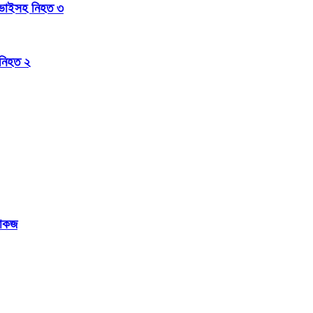
র ভাইসহ নিহত ৩
 নিহত ২
শোকজ