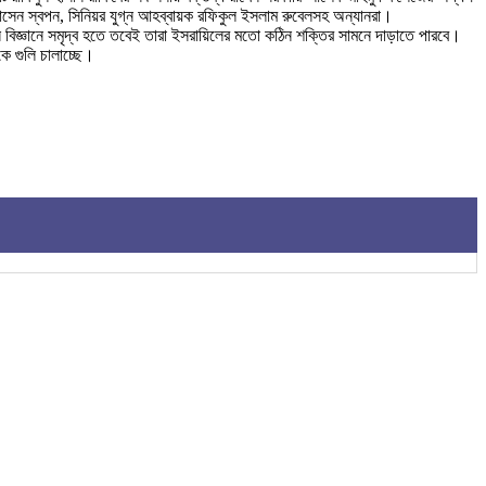
সেন স্বপন, সিনিয়র যুগ্ন আহব্বায়ক রফিকুল ইসলাম রুবেলসহ অন্যানরা।
ানে বিজ্ঞানে সমৃদ্ব হতে তবেই তারা ইসরায়িলের মতো কঠিন শক্তির সামনে দাড়াতে পারবে।
ে গুলি চালাচ্ছে।